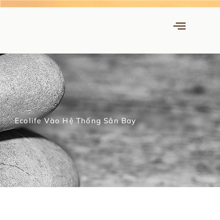
Ecolife Vào Hệ Thống Sân Bay