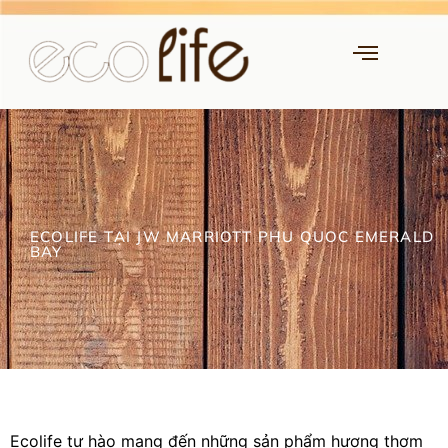
ECOLIFE TẠI JW MARRIOTT PHU QUOC EMERALD
BAY
Ecolife tự hào mang đến những sản phẩm hương thơm