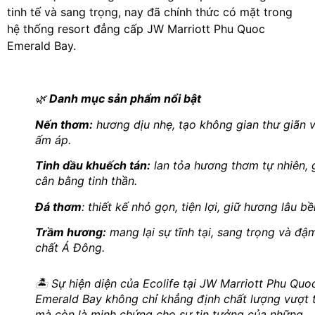
tinh tế và sang trọng, nay đã chính thức có mặt trong
hệ thống resort đẳng cấp JW Marriott Phu Quoc
Emerald Bay.
🌿
Danh mục sản phẩm nổi bật
Nến thơm:
hương dịu nhẹ, tạo không gian thư giãn 
ấm áp.
Tinh dầu khuếch tán:
lan tỏa hương thơm tự nhiên, 
cân bằng tinh thần.
Đá thơm
: thiết kế nhỏ gọn, tiện lợi, giữ hương lâu bề
Trầm hương:
mang lại sự tĩnh tại, sang trọng và đậ
chất Á Đông.
🏝️ Sự hiện diện của Ecolife tại JW Marriott Phu Quo
Emerald Bay không chỉ khẳng định chất lượng vượt t
mà còn là minh chứng cho sự tin tưởng của những