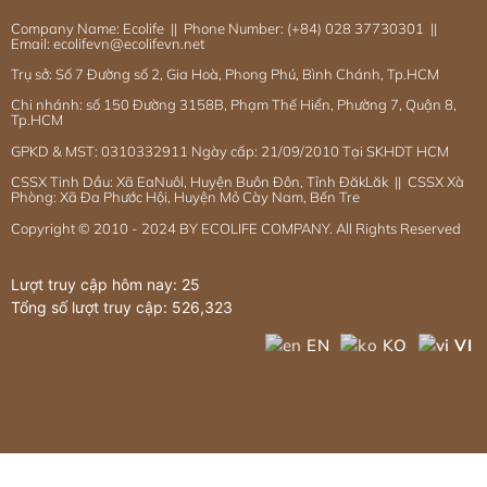
Company Name: Ecolife || Phone Number: (+84) 028 37730301 ||
Email: ecolifevn@ecolifevn.net
Trụ sở: Số 7 Đường số 2, Gia Hoà, Phong Phú, Bình Chánh, Tp.HCM
Chi nhánh: số 150 Đường 3158B, Phạm Thế Hiển, Phường 7, Quận 8,
Tp.HCM
GPKD & MST: 0310332911 Ngày cấp: 21/09/2010 Tại SKHDT HCM
CSSX Tinh Dầu: Xã EaNuôl, Huyện Buôn Đôn, Tỉnh ĐăkLăk || CSSX Xà
Phòng: Xã Đa Phước Hội, Huyện Mỏ Cày Nam, Bến Tre
Copyright © 2010 - 2024 BY ECOLIFE COMPANY. All Rights Reserved
Lượt truy cập hôm nay: 25
Tổng số lượt truy cập:
526,323
EN
KO
VI