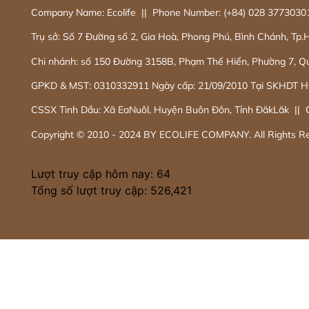
Company Name: Ecolife || Phone Number: (+84) 028 37730301 
Trụ sở: Số 7 Đường số 2, Gia Hoà, Phong Phú, Bình Chánh, Tp
Chi nhánh: số 150 Đường 3158B, Phạm Thế Hiển, Phường 7, Q
GPKD & MST: 0310332911 Ngày cấp: 21/09/2010 Tại SKHDT 
CSSX Tinh Dầu: Xã EaNuôl, Huyện Buôn Đôn, Tỉnh ĐăkLăk ||
Copyright © 2010 - 2024 BY ECOLIFE COMPANY. All Rights R
Lượt truy cập hôm nay: 64
Tổng số lượt truy cập:
526,421