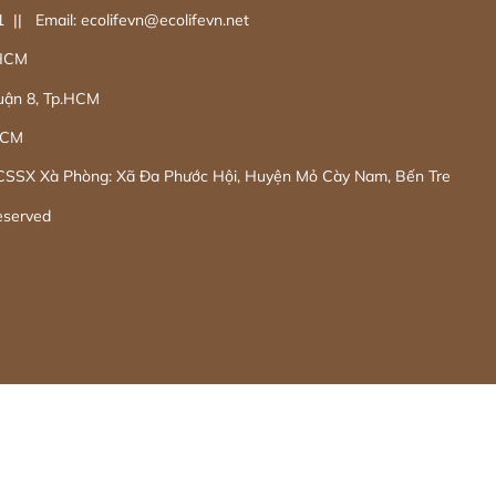
|| Email: ecolifevn@ecolifevn.net
.HCM
uận 8, Tp.HCM
HCM
 CSSX Xà Phòng: Xã Đa Phước Hội, Huyện Mỏ Cày Nam, Bến Tre
eserved