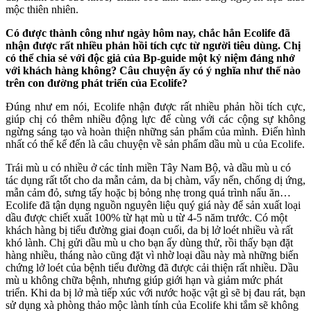
mộc thiên nhiên.
Có được thành công như ngày hôm nay, chắc hẳn Ecolife đã
nhận được rất nhiều phản hồi tích cực từ người tiêu dùng. Chị
có thể chia sẻ với độc giả của Bp-guide một kỷ niệm đáng nhớ
với khách hàng không? Câu chuyện ấy có ý nghĩa như thế nào
trên con đường phát triển của Ecolife?
Đúng như em nói, Ecolife nhận được rất nhiều phản hồi tích cực,
giúp chị có thêm nhiều động lực để cùng với các cộng sự không
ngừng sáng tạo và hoàn thiện những sản phẩm của mình. Điển hình
nhất có thể kể đến là câu chuyện về sản phẩm dầu mù u của Ecolife.
Trái mù u có nhiều ở các tỉnh miền Tây Nam Bộ, và dầu mù u có
tác dụng rất tốt cho da mẫn cảm, da bị chàm, vẩy nến, chống dị ứng,
mẫn cảm đỏ, sưng tấy hoặc bị bỏng nhẹ trong quá trình nấu ăn…
Ecolife đã tận dụng nguồn nguyên liệu quý giá này để sản xuất loại
dầu được chiết xuất 100% từ hạt mù u từ 4-5 năm trước. Có một
khách hàng bị tiểu đường giai đoạn cuối, da bị lở loét nhiều và rất
khó lành. Chị gửi dầu mù u cho bạn ấy dùng thử, rồi thấy bạn đặt
hàng nhiều, tháng nào cũng đặt vì nhờ loại dầu này mà những biến
chứng lở loét của bệnh tiểu đường đã được cải thiện rất nhiều. Dầu
mù u không chữa bệnh, nhưng giúp giới hạn và giảm mức phát
triển. Khi da bị lở mà tiếp xúc với nước hoặc vật gì sẽ bị đau rát, bạn
sử dụng xà phòng thảo mộc lành tính của Ecolife khi tắm sẽ không