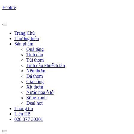
Ecolife
Trang Chủ
Thương hiệu
Sản phẩm
Quà tặng
Tinh dầu
Túi thơm
Tinh dầu khuếch tán
Nến thơm
Đá thơm
Gia công
Xịt thơm
Nước hoa ô tô
Sống xanh
Deal hot
Thông tin
Liên Hệ
028 377 30301