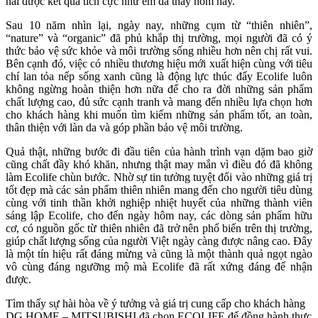
hái được kết quả tích cực như em đã thấy hôm nay.
Sau 10 năm nhìn lại, ngày nay, những cụm từ “thiên nhiên”,
“nature” và “organic” đã phủ khắp thị trường, mọi người đã có ý
thức bảo vệ sức khỏe và môi trường sống nhiều hơn nên chị rất vui.
Bên cạnh đó, việc có nhiều thương hiệu mới xuất hiện cùng với tiêu
chí lan tỏa nếp sống xanh cũng là động lực thúc đẩy Ecolife luôn
không ngừng hoàn thiện hơn nữa để cho ra đời những sản phẩm
chất lượng cao, đủ sức cạnh tranh và mang đến nhiều lựa chọn hơn
cho khách hàng khi muốn tìm kiếm những sản phẩm tốt, an toàn,
thân thiện với làn da và góp phần bảo vệ môi trường.
Quả thật, những bước đi đầu tiên của hành trình vạn dặm bao giờ
cũng chất đầy khó khăn, nhưng thật may mắn vì điều đó đã không
làm Ecolife chùn bước. Nhờ sự tin tưởng tuyệt đối vào những giá trị
tốt đẹp mà các sản phẩm thiên nhiên mang đến cho người tiêu dùng
cùng với tinh thần khởi nghiệp nhiệt huyết của những thành viên
sáng lập Ecolife, cho đến ngày hôm nay, các dòng sản phẩm hữu
cơ, có nguồn gốc từ thiên nhiên đã trở nên phổ biến trên thị trường,
giúp chất lượng sống của người Việt ngày càng được nâng cao. Đây
là một tín hiệu rất đáng mừng và cũng là một thành quả ngọt ngào
vô cùng đáng ngưỡng mộ mà Ecolife đã rất xứng đáng để nhận
được.
Tìm thấy sự hài hòa về ý tưởng và giá trị cung cấp cho khách hàng
DG HOME – MITSUBISHI đã chọn ECOLIFE để đồng hành thực