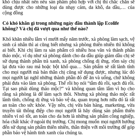
khó chịu nhất nên nếu sản phẩm phù hợp với chị thì chắc chắn sẽ
dùng được cho những loại da nhạy cảm, da khô, da dầu,… của
cộng đồng
Có khó khăn gì trong những ngày đầu thành lập Ecolife
không? Và chị đã vượt qua như thế nào?
Khó khăn nhiều lắm vì mười mấy năm trước, xà phòng làm sạch, vệ
sinh cá nhân thì ai cũng biết nhưng xà phòng thiên nhiên thì không
ai biết. Khi chị làm ra sản phẩm có nhiều hoa văn và thành phần
thảo mộc, ví dụ như xà phòng dành cho da dầu giúp giảm dầu chị sẽ
sử dụng thành phần trà xanh, xà phòng chống dị ứng, rôm sảy chị
lại đưa vào rau má hoặc bột khổ qua… Sản phẩm sẽ rất lành tính
cho mọi người mà bản thân chị cũng sử dụng được, nhưng lúc đó
mọi người lại nghĩ những thành phần đó để ăn và uống, chứ không
phải đưa vào làm xà phòng. Thế rồi họ nói “tắm đủ rồi, sạch đủ rồi.
Tại sao phải dùng thảo mộc?” và không quan tâm lắm vì họ cho
rằng xà phòng là để làm sạch thôi. Nhưng xà phòng thảo mộc rất
lành tính, chống dị ứng và bảo vệ da, quan trọng hơn nữa đó là rất
an toàn cho sức khỏe. Vậy nên, chị vừa bán hàng, marketing, vừa
truyền tải thông điệp cho mọi người là hãy dùng sản phẩm thiên
nhiên vì nó tốt, an toàn cho da hơn là những sản phẩm công nghiệp,
hóa chất khác ở ngoài thị trường. Chị mong muốn mọi người hướng
đến sử dụng sản phẩm thiên nhiên, thân thiện với môi trường để góp
phần bảo vệ hành tinh xanh của chúng ta.