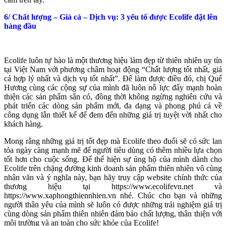
6/ Chất lượng – Giá cả – Dịch vụ: 3 yếu tố được Ecolife đặt lên
hàng đầu
Ecolife luôn tự hào là một thương hiệu làm đẹp từ thiên nhiên uy tín
tại Việt Nam với phương châm hoạt động “Chất lượng tốt nhất, giá
cả hợp lý nhất và dịch vụ tốt nhất”. Để làm được điều đó, chị Quế
Hương cùng các cộng sự của mình đã luôn nỗ lực đẩy mạnh hoàn
thiện các sản phẩm sẵn có, đồng thời không ngừng nghiên cứu và
phát triển các dòng sản phẩm mới, đa dạng và phong phú cả về
công dụng lẫn thiết kế để đem đến những giá trị tuyệt vời nhất cho
khách hàng.
Mong rằng những giá trị tốt đẹp mà Ecolife theo đuổi sẽ có sức lan
tỏa ngày càng mạnh mẽ để người tiêu dùng có thêm nhiều lựa chọn
tốt hơn cho cuộc sống. Để thể hiện sự ủng hộ của mình dành cho
Ecolife trên chặng đường kinh doanh sản phẩm thiên nhiên vô cùng
nhân văn và ý nghĩa này, bạn hãy truy cập website chính thức của
thương hiệu tại https://www.ecolifevn.net và
https://www.xaphongthiennhien.vn nhé. Chúc cho bạn và những
người thân yêu của mình sẽ luôn có được những trải nghiệm giá trị
cùng dòng sản phẩm thiên nhiên đảm bảo chất lượng, thân thiện với
môi trường và an toàn cho sức khỏe của Ecolife!