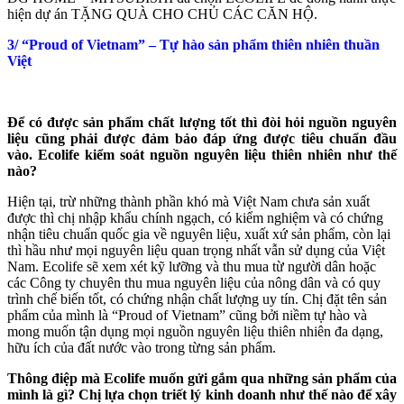
hiện dự án TẶNG QUÀ CHO CHỦ CÁC CĂN HỘ.
3/ “Proud of Vietnam” – Tự hào sản phẩm thiên nhiên thuần
Việt
Để có được sản phẩm chất lượng tốt thì đòi hỏi nguồn nguyên
liệu cũng phải được đảm bảo đáp ứng được tiêu chuẩn đầu
vào. Ecolife kiểm soát nguồn nguyên liệu thiên nhiên như thế
nào?
Hiện tại, trừ những thành phần khó mà Việt Nam chưa sản xuất
được thì chị nhập khẩu chính ngạch, có kiểm nghiệm và có chứng
nhận tiêu chuẩn quốc gia về nguyên liệu, xuất xứ sản phẩm, còn lại
thì hầu như mọi nguyên liệu quan trọng nhất vẫn sử dụng của Việt
Nam. Ecolife sẽ xem xét kỹ lưỡng và thu mua từ người dân hoặc
các Công ty chuyên thu mua nguyên liệu của nông dân và có quy
trình chế biến tốt, có chứng nhận chất lượng uy tín. Chị đặt tên sản
phẩm của mình là “Proud of Vietnam” cũng bởi niềm tự hào và
mong muốn tận dụng mọi nguồn nguyên liệu thiên nhiên đa dạng,
hữu ích của đất nước vào trong từng sản phẩm.
Thông điệp mà Ecolife muốn gửi gắm qua những sản phẩm của
mình là gì? Chị lựa chọn triết lý kinh doanh như thế nào để xây