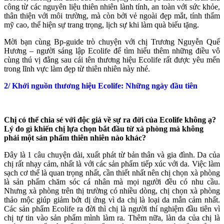
công từ các nguyên liệu thiên nhiên lành tính, an toàn với sức khỏe,
thân thiện với môi trường, mà còn bởi vẻ ngoài đẹp mắt, tính thẩm
mỹ cao, thể hiện sự trang trọng, lịch sự khi làm quà biếu tặng.
Mời bạn cùng Bp-guide trò chuyện với chị Trương Nguyễn Quế
Hương – người sáng lập Ecolife để tìm hiểu thêm những điều vô
cùng thú vị đằng sau cái tên thương hiệu Ecolife rất được yêu mến
trong lĩnh vực làm đẹp từ thiên nhiên này nhé.
2/ Khởi nguồn thương hiệu Ecolife: Những ngày đầu tiên
Chị có thể chia sẻ với độc giả về sự ra đời của Ecolife không ạ?
Lý do gì khiến chị lựa chọn bắt đầu từ xà phòng mà không
phải một sản phẩm thiên nhiên nào khác?
Đây là 1 câu chuyện dài, xuất phát từ bản thân và gia đình. Da của
chị rất nhạy cảm, nhất là với các sản phẩm tiếp xúc với da. Việc làm
sạch cơ thể là quan trọng nhất, cần thiết nhất nên chị chọn xà phòng
là sản phẩm chăm sóc cá nhân mà mọi người đều có nhu cầu.
Nhưng xà phòng trên thị trường có nhiều dòng, chị chọn xà phòng
thảo mộc giúp giảm bớt dị ứng vì da chị là loại da mẫn cảm nhất.
Các sản phẩm Ecolife ra đời thì chị là người thí nghiệm đầu tiên vì
chị tự tin vào sản phẩm mình làm ra. Thêm nữa, làn da của chị là