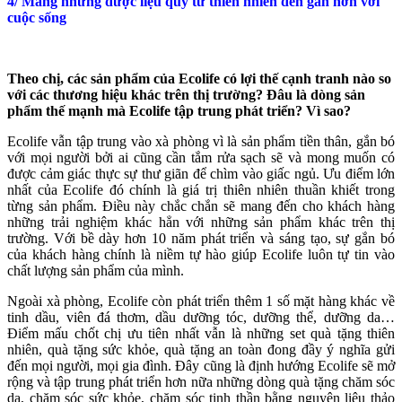
4/ Mang những dược liệu quý từ thiên nhiên đến gần hơn với
cuộc sống
Theo chị, các sản phẩm của Ecolife có lợi thế cạnh tranh nào so
với các thương hiệu khác trên thị trường? Đâu là dòng sản
phẩm thế mạnh mà Ecolife tập trung phát triển? Vì sao?
Ecolife vẫn tập trung vào xà phòng vì là sản phẩm tiền thân, gắn bó
với mọi người bởi ai cũng cần tắm rửa sạch sẽ và mong muốn có
được cảm giác thực sự thư giãn để chìm vào giấc ngủ. Ưu điểm lớn
nhất của Ecolife đó chính là giá trị thiên nhiên thuần khiết trong
từng sản phẩm. Điều này chắc chắn sẽ mang đến cho khách hàng
những trải nghiệm khác hẳn với những sản phẩm khác trên thị
trường. Với bề dày hơn 10 năm phát triển và sáng tạo, sự gắn bó
của khách hàng chính là niềm tự hào giúp Ecolife luôn tự tin vào
chất lượng sản phẩm của mình.
Ngoài xà phòng, Ecolife còn phát triển thêm 1 số mặt hàng khác về
tinh dầu, viên đá thơm, dầu dưỡng tóc, dưỡng thể, dưỡng da…
Điểm mấu chốt chị ưu tiên nhất vẫn là những set quà tặng thiên
nhiên, quà tặng sức khỏe, quà tặng an toàn đong đầy ý nghĩa gửi
đến mọi người, mọi gia đình. Đây cũng là định hướng Ecolife sẽ mở
rộng và tập trung phát triển hơn nữa những dòng quà tặng chăm sóc
da, chăm sóc sức khỏe, chăm sóc tinh thần bằng nguyên liệu thảo