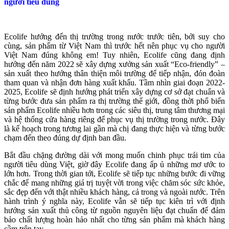
người tiêu dùng
Ecolife hướng đến thị trường trong nước trước tiên, bởi suy cho
cùng, sản phẩm từ Việt Nam thì trước hết nên phục vụ cho người
Việt Nam đúng không em! Tuy nhiên, Ecolife cũng đang định
hướng đến năm 2022 sẽ xây dựng xưởng sản xuất “Eco-friendly” –
sản xuất theo hướng thân thiện môi trường để tiếp nhận, đón đoàn
tham quan và nhận đơn hàng xuất khẩu. Tầm nhìn giai đoạn 2022-
2025, Ecolife sẽ định hướng phát triển xây dựng cơ sở đạt chuẩn và
từng bước đưa sản phẩm ra thị trường thế giới, đồng thời phổ biến
sản phẩm Ecolife nhiều hơn trong các siêu thị, trung tâm thương mại
và hệ thống cửa hàng riêng để phục vụ thị trường trong nước. Đây
là kế hoạch trong tương lai gần mà chị đang thực hiện và từng bước
chạm đến theo đúng dự định ban đầu.
Bắt đầu chặng đường dài với mong muốn chinh phục trái tim của
người tiêu dùng Việt, giờ đây Ecolife đang ấp ủ những mơ ước to
lớn hơn. Trong thời gian tới, Ecolife sẽ tiếp tục những bước đi vững
chắc để mang những giá trị tuyệt vời trong việc chăm sóc sức khỏe,
sắc đẹp đến với thật nhiều khách hàng, cả trong và ngoài nước. Trên
hành trình ý nghĩa này, Ecolife vẫn sẽ tiếp tục kiên trì với định
hướng sản xuất thủ công từ nguồn nguyên liệu đạt chuẩn để đảm
bảo chất lượng hoàn hảo nhất cho từng sản phẩm mà khách hàng
cầm trên tay.