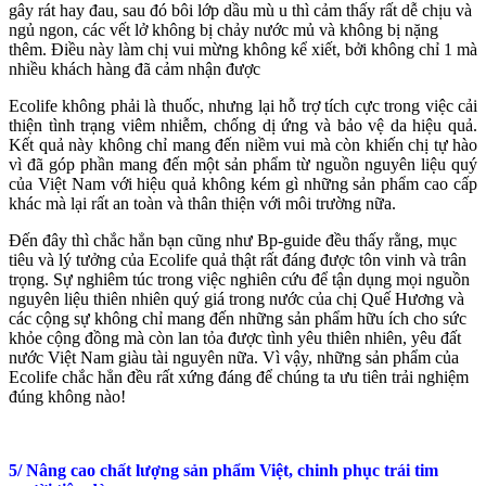
gây rát hay đau, sau đó bôi lớp dầu mù u thì cảm thấy rất dễ chịu và
ngủ ngon, các vết lở không bị chảy nước mủ và không bị nặng
thêm. Điều này làm chị vui mừng không kể xiết, bởi không chỉ 1 mà
nhiều khách hàng đã cảm nhận được
Ecolife không phải là thuốc, nhưng lại hỗ trợ tích cực trong việc cải
thiện tình trạng viêm nhiễm, chống dị ứng và bảo vệ da hiệu quả.
Kết quả này không chỉ mang đến niềm vui mà còn khiến chị tự hào
vì đã góp phần mang đến một sản phẩm từ nguồn nguyên liệu quý
của Việt Nam với hiệu quả không kém gì những sản phẩm cao cấp
khác mà lại rất an toàn và thân thiện với môi trường nữa.
Đến đây thì chắc hẳn bạn cũng như Bp-guide đều thấy rằng, mục
tiêu và lý tưởng của Ecolife quả thật rất đáng được tôn vinh và trân
trọng. Sự nghiêm túc trong việc nghiên cứu để tận dụng mọi nguồn
nguyên liệu thiên nhiên quý giá trong nước của chị Quế Hương và
các cộng sự không chỉ mang đến những sản phẩm hữu ích cho sức
khỏe cộng đồng mà còn lan tỏa được tình yêu thiên nhiên, yêu đất
nước Việt Nam giàu tài nguyên nữa. Vì vậy, những sản phẩm của
Ecolife chắc hẳn đều rất xứng đáng để chúng ta ưu tiên trải nghiệm
đúng không nào!
5/ Nâng cao chất lượng sản phẩm Việt, chinh phục trái tim