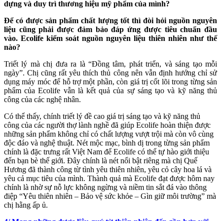
dựng và duy trì thương hiệu mỹ phẩm của mình?
Để có được sản phẩm chất lượng tốt thì đòi hỏi nguồn nguyên
liệu cũng phải được đảm bảo đáp ứng được tiêu chuẩn đầu
vào. Ecolife kiểm soát nguồn nguyên liệu thiên nhiên như thế
nào?
Triết lý mà chị đưa ra là “Đồng tâm, phát triển, và sáng tạo mỗi
ngày”. Chị cũng rất yêu thích thủ công nên vẫn định hướng chỉ sử
dụng máy móc để hỗ trợ một phần, còn giá trị cốt lõi trong từng sản
phẩm của Ecolife vẫn là kết quả của sự sáng tạo và kỹ năng thủ
công của các nghệ nhân.
Có thể thấy, chính triết lý đề cao giá trị sáng tạo và kỹ năng thủ
công của các người thợ lành nghề đã giúp Ecolife hoàn thiện được
những sản phẩm không chỉ có chất lượng vượt trội mà còn vô cùng
độc đáo và nghệ thuật. Nét mộc mạc, bình dị trong từng sản phẩm
chính là đặc trưng rất Việt Nam để Ecolife có thể tự hào giới thiệu
đến bạn bè thế giới. Đây chính là nét nổi bật riêng mà chị Quế
Hương đã thành công từ tình yêu thiên nhiên, yêu cỏ cây hoa lá và
yêu cả mục tiêu của mình. Thành quả mà Ecolife đạt được hôm nay
chính là nhờ sự nỗ lực không ngừng và niềm tin sắt đá vào thông
điệp “Yêu thiên nhiên – Bảo vệ sức khỏe – Gìn giữ môi trường” mà
chị hằng ấp ủ.