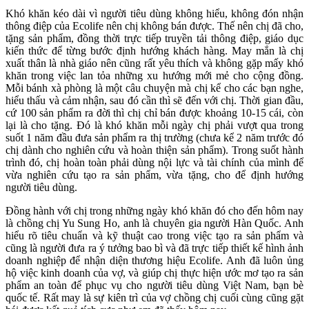
Khó khăn kéo dài vì người tiêu dùng không hiểu, không đón nhận
thông điệp của Ecolife nên chị không bán được. Thế nên chị đã cho,
tặng sản phẩm, đồng thời trực tiếp truyền tải thông điệp, giáo dục
kiến thức để từng bước định hướng khách hàng. May mắn là chị
xuất thân là nhà giáo nên cũng rất yêu thích và không gặp mấy khó
khăn trong việc lan tỏa những xu hướng mới mẻ cho cộng đồng.
Mỗi bánh xà phòng là một câu chuyện mà chị kể cho các bạn nghe,
hiểu thấu và cảm nhận, sau đó cần thì sẽ đến với chị. Thời gian đầu,
cứ 100 sản phẩm ra đời thì chị chỉ bán được khoảng 10-15 cái, còn
lại là cho tặng. Đó là khó khăn mỗi ngày chị phải vượt qua trong
suốt 1 năm đầu đưa sản phẩm ra thị trường (chưa kể 2 năm trước đó
chị dành cho nghiên cứu và hoàn thiện sản phẩm). Trong suốt hành
trình đó, chị hoàn toàn phải dùng nội lực và tài chính của mình để
vừa nghiên cứu tạo ra sản phẩm, vừa tặng, cho để định hướng
người tiêu dùng.
Đồng hành với chị trong những ngày khó khăn đó cho đến hôm nay
là chồng chị Yu Sung Ho, anh là chuyên gia người Hàn Quốc. Anh
hiểu rõ tiêu chuẩn và kỹ thuật cao trong việc tạo ra sản phẩm và
cũng là người đưa ra ý tưởng bao bì và đã trực tiếp thiết kế hình ảnh
doanh nghiệp để nhận diện thương hiệu Ecolife. Anh đã luôn ủng
hộ việc kinh doanh của vợ, và giúp chị thực hiện ước mơ tạo ra sản
phẩm an toàn để phục vụ cho người tiêu dùng Việt Nam, bạn bè
quốc tế. Rất may là sự kiên trì của vợ chồng chị cuối cùng cũng gặt