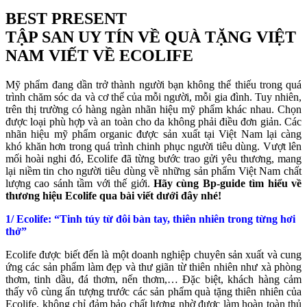
BEST PRESENT
TẬP SAN UY TÍN VỀ QUÀ TẶNG VIỆT
NAM VIẾT VỀ ECOLIFE
Mỹ phẩm đang dần trở thành người bạn không thể thiếu trong quá
trình chăm sóc da và cơ thể của mỗi người, mỗi gia đình. Tuy nhiên,
trên thị trường có hàng ngàn nhãn hiệu mỹ phẩm khác nhau. Chọn
được loại phù hợp và an toàn cho da không phải điều đơn giản. Các
nhãn hiệu mỹ phẩm organic được sản xuất tại Việt Nam lại càng
khó khăn hơn trong quá trình chinh phục người tiêu dùng. Vượt lên
mối hoài nghi đó, Ecolife đã từng bước trao gửi yêu thương, mang
lại niềm tin cho người tiêu dùng về những sản phẩm Việt Nam chất
lượng cao sánh tầm với thế giới.
Hãy cùng Bp-guide tìm hiểu về
thương hiệu Ecolife qua bài viết dưới đây nhé!
1/ Ecolife: “Tinh túy từ đôi bàn tay, thiên nhiên trong từng hơi
thở”
Ecolife được biết đến là một doanh nghiệp chuyên sản xuất và cung
ứng các sản phẩm làm đẹp và thư giãn từ thiên nhiên như xà phòng
thơm, tinh dầu, đá thơm, nến thơm,… Đặc biệt, khách hàng cảm
thấy vô cùng ấn tượng trước các sản phẩm quà tặng thiên nhiên của
Ecolife, không chỉ đảm bảo chất lượng nhờ được làm hoàn toàn thủ