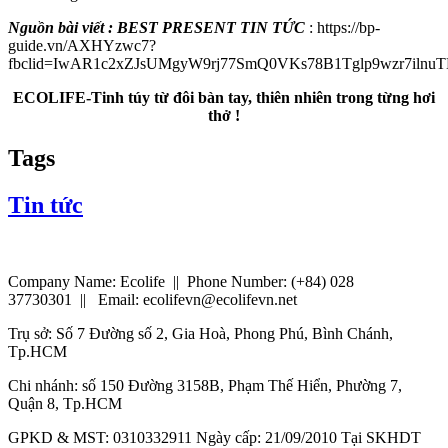
Nguồn bài viết : BEST PRESENT TIN TỨC
: https://bp-
guide.vn/AXHYzwc7?
fbclid=IwAR1c2xZJsUMgyW9rj77SmQ0VKs78B1Tglp9wzr7ilnu
ECOLIFE-Tinh túy từ đôi bàn tay, thiên nhiên trong từng hơi
thở !
Tags
Tin tức
Company Name: Ecolife || Phone Number: (+84) 028
37730301 || Email: ecolifevn@ecolifevn.net
Trụ sở: Số 7 Đường số 2, Gia Hoà, Phong Phú, Bình Chánh,
Tp.HCM
Chi nhánh: số 150 Đường 3158B, Phạm Thế Hiển, Phường 7,
Quận 8, Tp.HCM
GPKD & MST: 0310332911 Ngày cấp: 21/09/2010 Tại SKHDT